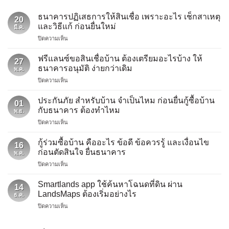
ธนาคารปฏิเสธการให้สินเชื่อ เพราะอะไร เช็กสาเหตุ
20
และวิธีแก้ ก่อนยื่นใหม่
มี.ค.
บน
ปิดความเห็น
ธนาคาร
ปฏิเสธ
ฟรีแลนซ์ขอสินเชื่อบ้าน ต้องเตรียมอะไรบ้าง ให้
27
การ
ธนาคารอนุมัติ ง่ายกว่าเดิม
พ.ค.
ให้
บน
ปิดความเห็น
สิน
ฟรี
เชื่อ
แลน
เพราะ
ประกันภัย สำหรับบ้าน จำเป็นไหม ก่อนยื่นกู้ซื้อบ้าน
01
ซ์
อะไร
กับธนาคาร ต้องทำไหม
พ.ย.
ขอ
เช็ก
บน
ปิดความเห็น
สิน
สาเหตุ
ประกัน
เชื่อ
และ
ภัย
บ้าน
กู้ร่วมซื้อบ้าน คืออะไร ข้อดี ข้อควรรู้ และเงื่อนไข
วิธี
16
สำหรับ
ต้องเต
ก่อนตัดสินใจ ยื่นธนาคาร
แก้
พ.ค.
บ้าน
รี
ก่อน
บน
ปิดความเห็น
จำเป็น
ยม
ยื่น
กู้
ไหม
อะไร
ใหม่
ร่วม
ก่อน
Smartlands app ใช้ค้นหาโฉนดที่ดิน ผ่าน
บ้าง
14
ซื้อ
ยื่น
LandsMaps ต้องเริ่มอย่างไร
ให้
ธ.ค.
บ้าน
กู้
ธนาคาร
บน
ปิดความเห็น
คือ
ซื้อ
อนุมัติ
Smartlands
อะไร
บ้าน
ง่าย
app
ข้อดี
กับ
กว่า