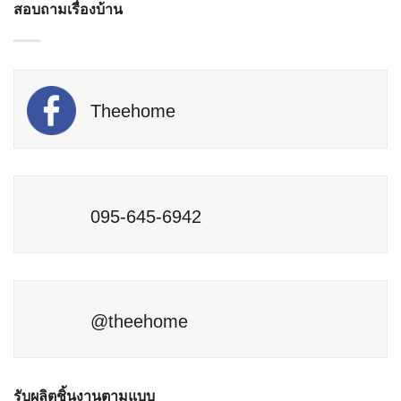
ใช้
สอบถามเรื่องบ้าน
ข้อ
ธนาคาร
เดิม
ค้นหา
ควร
ต้อง
โฉนด
รู้
ทำ
ที่ดิน
และ
ไหม
ผ่าน
เงื่อนไข
LandsMaps
ก่อน
ต้อง
ตัดสิน
Theehome
เริ่ม
ใจ
อย่างไร
ยื่น
ธนาคาร
095-645-6942
@theehome
รับผลิตชิ้นงานตามแบบ