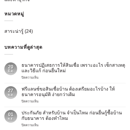
หมวดหมู่
สาระน่ารู้
(24)
บทความที่ดูล่าสุด
ธนาคารปฏิเสธการให้สินเชื่อ เพราะอะไร เช็กสาเหตุ
20
และวิธีแก้ ก่อนยื่นใหม่
มี.ค.
บน
ปิดความเห็น
ธนาคาร
ปฏิเสธ
ฟรีแลนซ์ขอสินเชื่อบ้าน ต้องเตรียมอะไรบ้าง ให้
27
การ
ธนาคารอนุมัติ ง่ายกว่าเดิม
พ.ค.
ให้
บน
ปิดความเห็น
สิน
ฟรี
เชื่อ
แลน
เพราะ
ประกันภัย สำหรับบ้าน จำเป็นไหม ก่อนยื่นกู้ซื้อบ้าน
01
ซ์
อะไร
กับธนาคาร ต้องทำไหม
พ.ย.
ขอ
เช็ก
บน
ปิดความเห็น
สิน
สาเหตุ
ประกัน