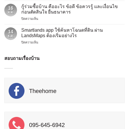
เชื่อ
และ
ภัย
บ้าน
กู้ร่วมซื้อบ้าน คืออะไร ข้อดี ข้อควรรู้ และเงื่อนไข
วิธี
16
สำหรับ
ต้องเต
ก่อนตัดสินใจ ยื่นธนาคาร
แก้
พ.ค.
บ้าน
รี
ก่อน
บน
ปิดความเห็น
จำเป็น
ยม
ยื่น
กู้
ไหม
อะไร
ใหม่
ร่วม
ก่อน
Smartlands app ใช้ค้นหาโฉนดที่ดิน ผ่าน
บ้าง
14
ซื้อ
ยื่น
LandsMaps ต้องเริ่มอย่างไร
ให้
ธ.ค.
บ้าน
กู้
ธนาคาร
บน
ปิดความเห็น
คือ
ซื้อ
อนุมัติ
Smartlands
อะไร
บ้าน
ง่าย
app
ข้อดี
กับ
กว่า
ใช้
สอบถามเรื่องบ้าน
ข้อ
ธนาคาร
เดิม
ค้นหา
ควร
ต้อง
โฉนด
รู้
ทำ
ที่ดิน
และ
ไหม
ผ่าน
เงื่อนไข
LandsMaps
ก่อน
ต้อง
ตัดสิน
Theehome
เริ่ม
ใจ
อย่างไร
ยื่น
ธนาคาร
095-645-6942