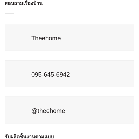
ใช้
สอบถามเรื่องบ้าน
ข้อ
ธนาคาร
เดิม
ค้นหา
ควร
ต้อง
โฉนด
รู้
ทำ
ที่ดิน
และ
ไหม
ผ่าน
เงื่อนไข
LandsMaps
ก่อน
ต้อง
ตัดสิน
Theehome
เริ่ม
ใจ
อย่างไร
ยื่น
ธนาคาร
095-645-6942
@theehome
รับผลิตชิ้นงานตามแบบ