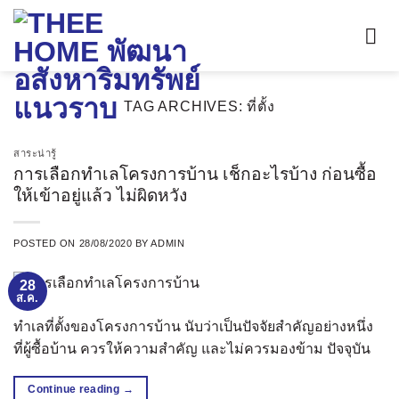
ข้าม
ไป
ยัง
เนื้อหา
TAG ARCHIVES:
ที่ตั้ง
สาระน่ารู้
การเลือกทำเลโครงการบ้าน เช็กอะไรบ้าง ก่อนซื้อ
ให้เข้าอยู่แล้ว ไม่ผิดหวัง
POSTED ON
28/08/2020
BY
ADMIN
28
ส.ค.
ทำเลที่ตั้งของโครงการบ้าน นับว่าเป็นปัจจัยสำคัญอย่างหนึ่ง
ที่ผู้ซื้อบ้าน ควรให้ความสำคัญ และไม่ควรมองข้าม ปัจจุบัน
Continue reading
→