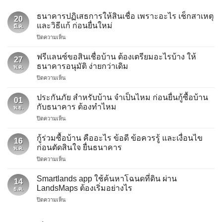
ธนาคารปฏิเสธการให้สินเชื่อ เพราะอะไร เช็กสาเหตุ
20
และวิธีแก้ ก่อนยื่นใหม่
มี.ค.
บน
ปิดความเห็น
ธนาคาร
ปฏิเสธ
ฟรีแลนซ์ขอสินเชื่อบ้าน ต้องเตรียมอะไรบ้าง ให้
27
การ
ธนาคารอนุมัติ ง่ายกว่าเดิม
พ.ค.
ให้
บน
ปิดความเห็น
สิน
ฟรี
เชื่อ
แลน
เพราะ
ประกันภัย สำหรับบ้าน จำเป็นไหม ก่อนยื่นกู้ซื้อบ้าน
01
ซ์
อะไร
กับธนาคาร ต้องทำไหม
พ.ย.
ขอ
เช็ก
บน
ปิดความเห็น
สิน
สาเหตุ
ประกัน
เชื่อ
และ
ภัย
บ้าน
กู้ร่วมซื้อบ้าน คืออะไร ข้อดี ข้อควรรู้ และเงื่อนไข
วิธี
16
สำหรับ
ต้องเต
ก่อนตัดสินใจ ยื่นธนาคาร
แก้
พ.ค.
บ้าน
รี
ก่อน
บน
ปิดความเห็น
จำเป็น
ยม
ยื่น
กู้
ไหม
อะไร
ใหม่
ร่วม
ก่อน
Smartlands app ใช้ค้นหาโฉนดที่ดิน ผ่าน
บ้าง
14
ซื้อ
ยื่น
LandsMaps ต้องเริ่มอย่างไร
ให้
ธ.ค.
บ้าน
กู้
ธนาคาร
บน
ปิดความเห็น
คือ
ซื้อ
อนุมัติ
Smartlands
อะไร
บ้าน
ง่าย
app
ข้อดี
กับ
กว่า